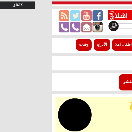
X أغلق
اطفال اهلا
الأبراج
وفيات