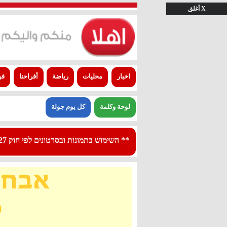
X أغلق
اخبار
محليات
رياضة
أفراحنا
فن
لوحة وكلمة
كل يوم جولة
** השימוש בתמונות ובסרטונים לפי חוק 27א לפרסום - استعمال الصور والفيديوهات حسب قانون بند 27 أ لقانون النشر