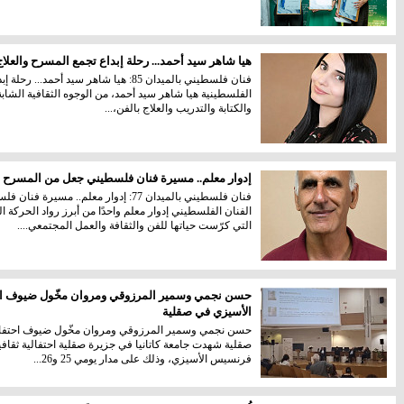
هيا شاهر سيد أحمد... رحلة إبداع تجمع المسرح والعلاج 
فنان فلسطيني بالميدان 85: هيا شاهر سيد أ
الفلسطينية هيا شاهر سيد أحمد، من الوجوه الثقافية الشاب
والكتابة والتدريب والعلاج بالفن،...
إدوار معلم.. مسيرة فنان فلسطيني جعل من المسرح أدا
فنان فلسطيني بالميدان 77: إدوار معلم..
الفنان الفلسطيني إدوار معلم واحدًا من أبرز رواد الحرك
التي كرّست حياتها للفن والثقافة والعمل المجتمعي....
حسن نجمي وسمير المرزوقي ومروان مخّول ضيوف احتف
الأسيزي في صقلية
حسن نجمي وسمير المرزوقي ومروان مخّول ضيوف احتفالية
صقلية شهدت جامعة كاتانيا في جزيرة صقلية احتفالية ثقافي
فرنسيس الأسيزي، وذلك على مدار يومي 25 و26...