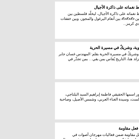
نغماته على ذاكرة الأجيال
غماته على ذاكرة الأجيال، ليخلّد فلسطين بين
ن ✍️✍️✍️ بين أنغام اليرغول والمجوز، وبين خفقات
 كرمز...
ية، وشريكٌ في مسيرة الحرية
وشريكٌ في مسيرة الحرية بقلم: المهندس غسان جابر
زاة. هنا، التاريخ يُقاس بمن بقي… بمن تجذّر في
 اسمها الحقيقي فاطمة إبراهيم السيد البلتاجي،
، والست، وسيدة الغناء العربي، وشمس الأصيل، وصاحبة
 فعل مقاومة
فعل مقاومة ضمن فعاليات مهرجان أصوات في