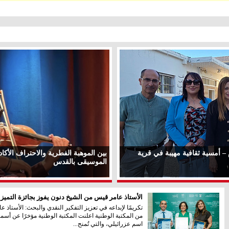
 – أمسية ثقافية مهيبة في قرية
بين الموهبة الفطرية والاحتراف الأك
الموسيقى بالقدس
الأستاذ عامر قيس من الشيخ دنون يفوز بجائزة التميز 
تكريمًا لإبداعه في تعزيز التفكير النقدي والبحث: الأستاذ
من المكتبة الوطنية اعلنت المكتبة الوطنية مؤخرًا عن أسما
معليا
بئر
° - °
° - °
اسم عزرائيلي، والتي تُمنح...