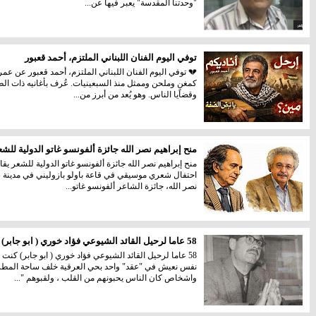
"وحدتنا المقدسة" يعبر فيها عن...
توفي اليوم الفنان اللبناني الملتزم، أحمد قعبور
كمغنٍ وملحن وممثل منذ السبعينيات. عُرف بأغانيه ذات ال
وقضايا الناس. وهو يُعد من أبرز من...
منح إبراهيم نصر الله جائزة ألفونسو غاتو الدولية للشع
منح إبراهيم نصر الله جائزة ألفونسو غاتو الدولية للشعر 
احتفال شعري موسيقي في قاعة باولو بازوليني في مدينة سال
نصر الله، جائزة الشاعر ألفونسو غاتو...
58 عاما لرحيل القائد الشيوعي فؤاد خوري ( ابو جابر)
نفس نعيش في "عقد" واحد بحي العرقية خلف ساحة المطر
واشخاص كان الناس يحبونهم من القلب ، ولقبوهم "...