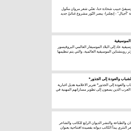
موسيقيّ حبيب شحادة حنا، تغنّي شعر مروان مخّول
 "أجيال" - إنچلترا- يبصر النّور مشروع غنائيّ جديد
الموسيقية
قية عاد إلى البلاد الموسيقار العالمي البروفيسور
 روبنشتاين الموسيقية العالمية، والتي يتم تنظيمها
باب والعودة إلى الجذور*
العودة إلى الجذور* تقرير الاعلامية هديل اغبارية
لعرب الذين يسعون إلى تطوير مساراتهم المهنية في
ان والطباعة والنشر الديوان الرابع للكاتب والشاعر
النثري يبدأ الكاتب ديوانه بقصيدة افتتاحية بعنوان