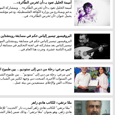
أُميمة الخليل تعود بـ«أن تَخرس الطّائرة»…
أُميمة الخليل تعود بـ«أن تَخرس الطّائرة»… وبمشاركة ال
بدعمٍ وبمبادرةٍ من وزارة الثّقافة الفلسطينيّة، ودعم مؤسّسة
يحمل عنوان «أن تَخرس الطّائرة»، في...
البروفيسور تيسير إلياس حكم في مسابقة روبنشتاين 
البروفيسور تيسير إلياس حكم في مسابقة روبنشتاين الموسي
تيسير إلياس بعد مشاركته في لجنة التحكيم في مسابقة أرثر
للمرة الثامنة عشرة، وجرت هذا العام في...
*مي مرعي: رحلة من دبي إلى ستوديو… بين طموح الش
*مي مرعي: رحلة من دبي إلى “ستوديو”… بين طموح الشباب و
في السنوات الأخيرة، أصبحت دبي وجهة لكثير من الشباب ا
مجالات الفن والإعلام، مستفيدين من بيئة عمل...
معًا نرتقي:: للكاتب هادي زاهر
" معًا نرتقي" للكاتب هادي زاهر أصدرت دار "الحديث" للإعل
هادي زاهر، وهو بعنوان "معًا نرتقي"، وذلك ضمن إطار الشعر 