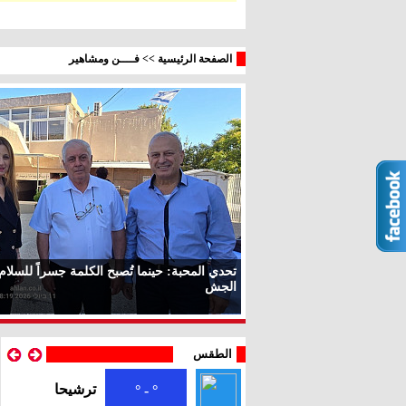
الصفحة الرئيسية
>>
فــــن ومشاهير
تحدي المحبة: حينما تُصبح الكلمة جسراً للسلام
الجش
الطقس
ترشيحا
° - °