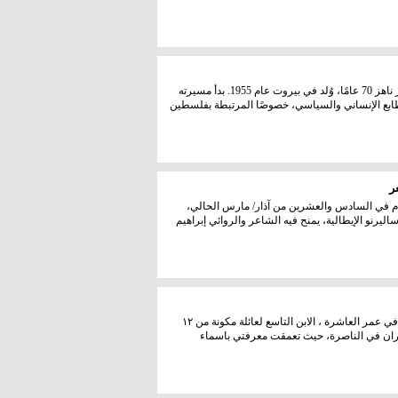
💔 توفي اليوم الفنان اللبناني الملتزم، أحمد قعبور عن عمر ناهز 70 عامًا، وُلد في بيروت عام 1955. بدأ مسيرته
طابع الإنساني والسياسي، خصوصًا المرتبطة بفلسطين
ر
يقام في السادس والعشرين من آذار/ مارس الحالي،
يرنو الإيطالية، يمنح فيه الشاعر والروائي إبراهيم
58 عاما لرحيل القائد الشيوعي فؤاد خوري ( ابو جابر) كنت في عمر العاشرة ، الابن التاسع لعائلة مكونة من ١٢
ان في الناصرة، حيث تعمقت معرفتي باسماء