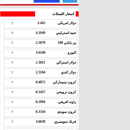
اسعار العملات
دولار امريكي
3.445
جنيه استرليني
4.1949
ين ياباني 100
2.5079
اليورو
3.6240
دولار استرالي
2.3021
دولار كندي
2.5184
كرون دينيماركي
0.4872
كرون نرويجي
0.3437
راوند افريقي
0.1994
كرون سويدي
0.3316
فرنك سويسري
3.6639