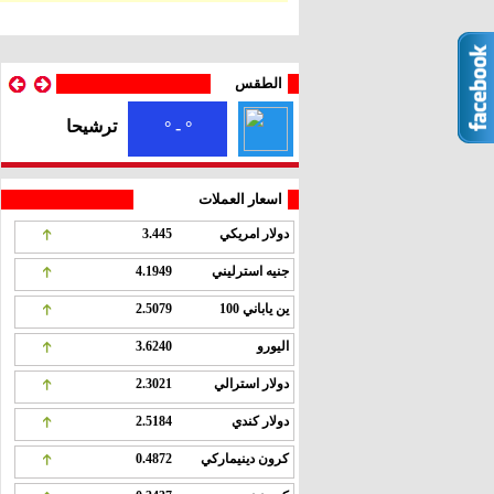
الطقس
ترشيحا
° - °
اسعار العملات
دولار امريكي
3.445
جنيه استرليني
4.1949
ين ياباني 100
2.5079
اليورو
3.6240
دولار استرالي
2.3021
دولار كندي
2.5184
كرون دينيماركي
0.4872