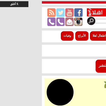
X أغلق
اطفال اهلا
الأبراج
وفيات