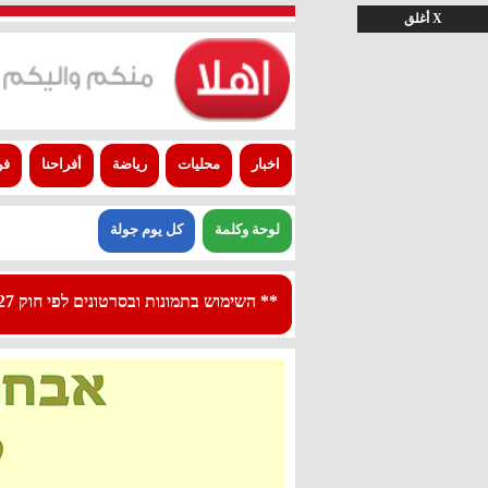
X أغلق
اخبار
محليات
رياضة
أفراحنا
فن
لوحة وكلمة
كل يوم جولة
** השימוש בתמונות ובסרטונים לפי חוק 27א לפרסום - استعمال الصور والفيديوهات حسب قانون بند 27 أ لقانون النشر