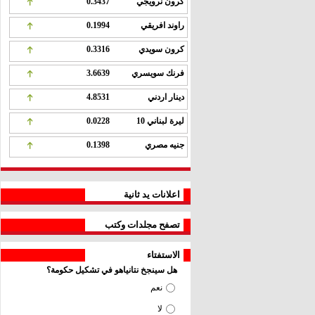
كرون نرويجي
0.3437
راوند افريقي
0.1994
كرون سويدي
0.3316
فرنك سويسري
3.6639
دينار اردني
4.8531
ليرة لبناني 10
0.0228
جنيه مصري
0.1398
اعلانات يد ثانية
تصفح مجلدات وكتب
الاستفتاء