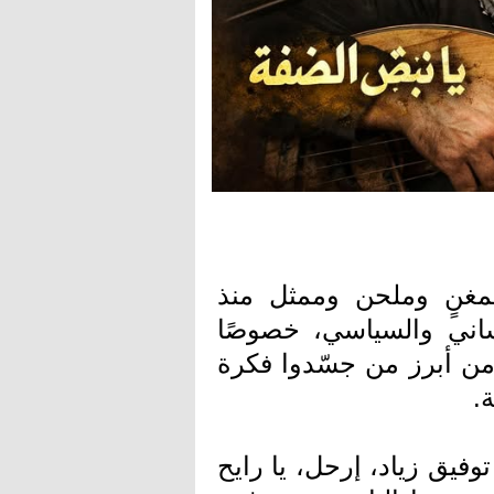
. بدأ مسيرته كمغنٍ وملحن وممثل منذ
نساني والسياسي، خصوصًا
من أبرز من جسّدوا فكرة
.
وفيق زياد، إرحل، يا رايح