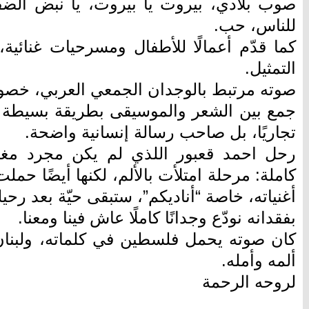
صوب بلادي، بيروت يا بيروت، يا نبض الضف
للناس، حب.
كما قدّم أعمالًا للأطفال ومسرحيات غنائية
التمثيل.
صوته مرتبط بالوجدان الجمعي العربي، خصو
جمع بين الشعر والموسيقى بطريقة بسيطة لكن
تجاريًا، بل صاحب رسالة إنسانية واضحة.
رحل احمد قعبور اللذي لم يكن مجرد مغنٍ
كاملة: مرحلة امتلأت بالألم، لكنها أيضًا حم
أغنياته، خاصة “أناديكم”، ستبقى حيّة بعد رحيل
بفقدانه نودّع وجدانًا كاملًا عاش فينا ومعنا.
كان صوته يحمل فلسطين في كلماته، ولبنان
ألمه وأمله.
لروحه الرحمة