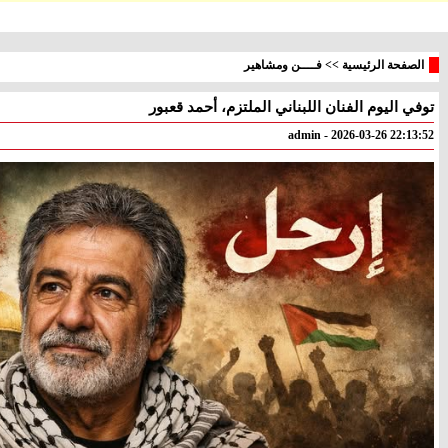
الصفحة الرئيسية
>>
فــــن ومشاهير
توفي اليوم الفنان اللبناني الملتزم، أحمد قعبور
معليا
بئر
° - °
° - °
admin - 2026-03-26 22:13:52