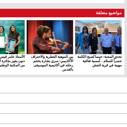
مواضيع متعلقة
تحدي المحبة: حينما تُصبح الكلمة
بين الموهبة الفطرية والاحتراف
الأستاذ عامر قيس
جسراً للسلام – أمسية ثقافية
الأكاديمي: سري بشارة يختتم
دنون يفوز بجائزة ا
مهيبة في قرية الجش
رحلته في أكاديمية الموسيقى
من المكتبة الوطني
بالقدس