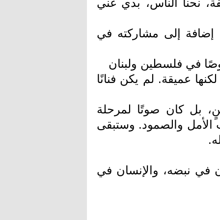
ة، نحنا الناس، بدي غني
، إضافة إلى مشاركته في
صًا في فلسطين ولبنان
ها عميقة. لم يكن فنانًا
، بل كان صوتًا لمرحلة
لت الأمل والصمود. وستبقى
ه.
 في نبضه، والإنسان في