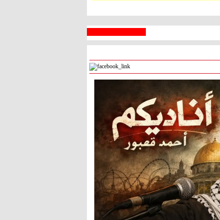
 السبع
رام الله
° - °