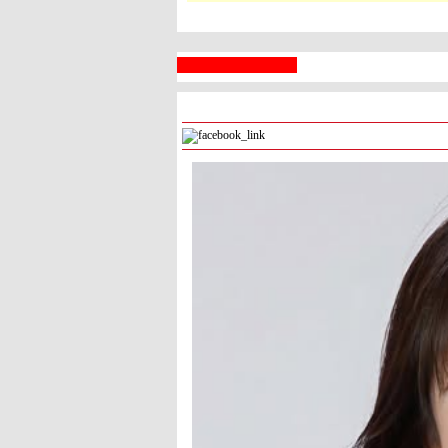
 السبع
رام الله
° - °