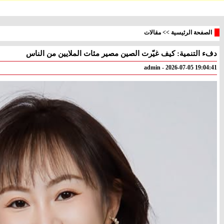
الصفحة الرئيسية
>>
مقالات
دفء التنمية: كيف غيّرت الصين مصير مئات الملايين من الناس
معليا
بئر
° - °
° - °
admin - 2026-07-05 19:04:41