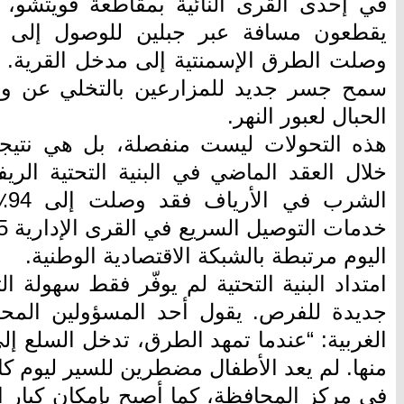
في إحدى القرى النائية بمقاطعة قويتشو، 
يقطعون مسافة عبر جبلين للوصول إلى ال
وصلت الطرق الإسمنتية إلى مدخل القرية. و
سمح جسر جديد للمزارعين بالتخلي عن وس
الحبال لعبور النهر.
هذه التحولات ليست منفصلة، بل هي نتيج
خلال العقد الماضي في البنية التحتية الريف
ال
اليوم مرتبطة بالشبكة الاقتصادية الوطنية.
امتداد البنية التحتية لم يوفّر فقط سهولة ا
جديدة للفرص. يقول أحد المسؤولين المحلي
الغربية: “عندما تمهد الطرق، تدخل السلع إل
منها. لم يعد الأطفال مضطرين للسير ليوم ك
في مركز المحافظة، كما أصبح بإمكان كبار 