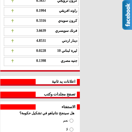
كرون نرويجي
0.3437
راوند افريقي
0.1994
كرون سويدي
0.3316
فرنك سويسري
3.6639
دينار اردني
4.8531
ليرة لبناني 10
0.0228
جنيه مصري
0.1398
اعلانات يد ثانية
تصفح مجلدات وكتب
الاستفتاء