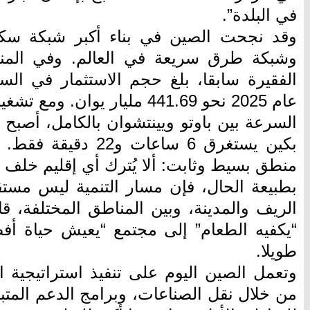
في البلدة”.
وقد نجحت الصين في بناء أكبر شبكة سكك
وشبكة طرق سريعة في العالم. وفي المنا
الفقيرة سابقا، بلغ حجم الاستثمار في ال
عام 2025 نحو 441.69 مليار يوا
السرعة بين باوتو ويينتشوان بالكامل، أصبح
بكين يستغرق 6 ساعات 
منطق بسيط وثابت: ألا يُترك أي إقليم خلف 
بطبيعة الحال، فإن مسار التنمية ليس مستقي
الريف والمدينة، وبين المناطق المختلفة، قا
“يكفيه الطعام” إلى مجتمع “يعيش حياة أف
طويلا.
وتعمل الصين اليوم على تنفيذ استراتيجية التن
من خلال نقل الصناعات، وبرامج الدعم المتباد