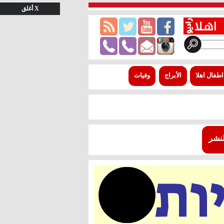
X أغلق
اطفال اهلا
الأبراج
وفيات