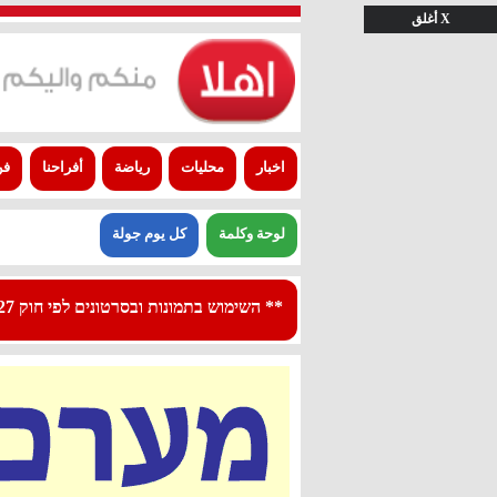
X أغلق
اخبار
محليات
رياضة
أفراحنا
فن
لوحة وكلمة
كل يوم جولة
** השימוש בתמונות ובסרטונים לפי חוק 27א לפרסום - استعمال الصور والفيديوهات حسب قانون بند 27 أ لقانون النشر