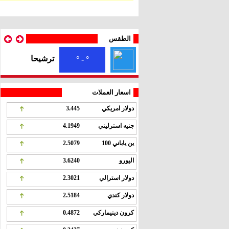
الطقس
ترشيحا
° - °
اسعار العملات
دولار امريكي
3.445
جنيه استرليني
4.1949
ين ياباني 100
2.5079
اليورو
3.6240
دولار استرالي
2.3021
دولار كندي
2.5184
كرون دينيماركي
0.4872