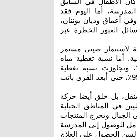
كان الأطفال في السابق
مدرسة، أما اليوم فقد
في أعماق وديان يوننان،
ائل العبور الخطرة عبر
ة لاستثمار صيني مستمر
ية. أما نسبة تغطية مياه
شرب في الأرياف فقد وصلت إلى 94٪، وتجاوزت نسبة تغطية
خدمات التوصيل السريع في القرى الإدارية 95٪، حتى أبعد القرى باتت
لتنقل، بل خلق أيضا حركة
ين في المناطق الجبلية
ى الجبال وتخرج المنتجات
امل للوصول إلى المدرسة
السن الحصول على العلاج