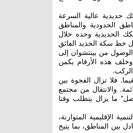
 حديدية عالية السرعة
طق الحدودية والمناطق
سكك الحديدية وحده خلال
ن. ومع تشغيل خط سكة الحديد الفائق
 الوصول من يينتشوان إلى
و22 دقيقة فقط. وخلف هذه الأرقام يكمن
الركب.
ما. فلا تزال الفجوة بين
ئمة. والانتقال من مجتمع
ضل” ما يزال يتطلب وقتا
مية الإقليمية المتوازنة،
ل بين المناطق، بما يتيح