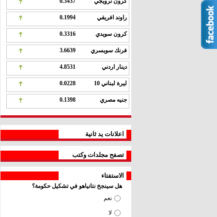
كرون نرويجي
0.3437
راوند افريقي
0.1994
كرون سويدي
0.3316
فرنك سويسري
3.6639
دينار اردني
4.8531
ليرة لبناني 10
0.0228
جنيه مصري
0.1398
اعلانات يد ثانية
تصفح مجلدات وكتب
الاستفتاء