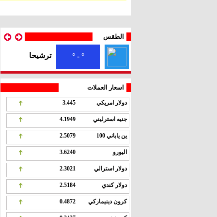
الطقس
ترشيحا
° - °
اسعار العملات
دولار امريكي
3.445
جنيه استرليني
4.1949
ين ياباني 100
2.5079
اليورو
3.6240
دولار استرالي
2.3021
دولار كندي
2.5184
كرون دينيماركي
0.4872