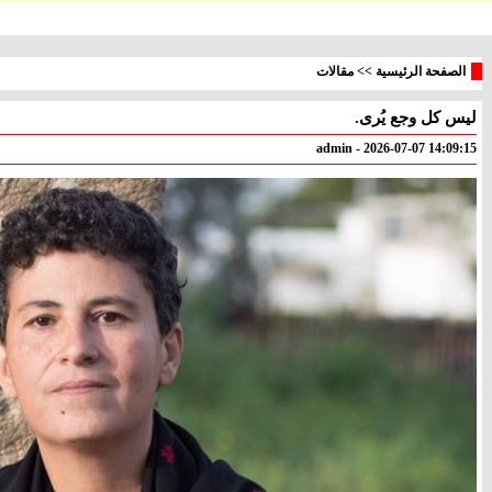
الصفحة الرئيسية
>>
مقالات
ليس كل وجع يُرى.
معليا
بئر
° - °
° - °
admin - 2026-07-07 14:09:15