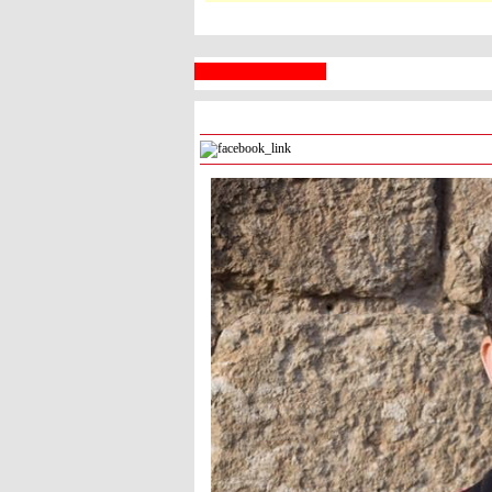
 السبع
رام الله
° - °