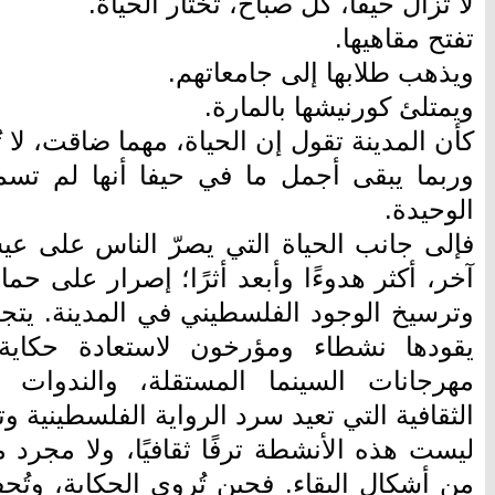
لا تزال حيفا، كل صباح، تختار الحياة.
تفتح مقاهيها.
ويذهب طلابها إلى جامعاتهم.
ويمتلئ كورنيشها بالمارة.
كأن المدينة تقول إن الحياة، مهما ضاقت، لا تُ
وربما يبقى أجمل ما في حيفا أنها لم تسمح
الوحيدة.
فإلى جانب الحياة التي يصرّ الناس على عي
آخر، أكثر هدوءًا وأبعد أثرًا؛ إصرار على حما
وترسيخ الوجود الفلسطيني في المدينة. يتج
يقودها نشطاء ومؤرخون لاستعادة حكاية
مهرجانات السينما المستقلة، والندوات 
الثقافية التي تعيد سرد الرواية الفلسطينية وت
ليست هذه الأنشطة ترفًا ثقافيًا، ولا مجرد 
من أشكال البقاء. فحين تُروى الحكاية، وتُ