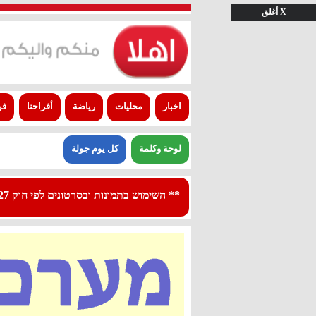
X أغلق
اخبار
محليات
رياضة
أفراحنا
فن
لوحة وكلمة
كل يوم جولة
** השימוש בתמונות ובסרטונים לפי חוק 27א לפרסום - استعمال الصور والفيديوهات حسب قانون بند 27 أ لقانون النشر