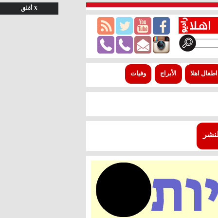
X أغلق
اطفال اهلا
الأبراج
وفيات