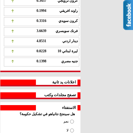
كرون نرويجي
0.3437
راوند افريقي
0.1994
كرون سويدي
0.3316
فرنك سويسري
3.6639
دينار اردني
4.8531
ليرة لبناني 10
0.0228
جنيه مصري
0.1398
اعلانات يد ثانية
تصفح مجلدات وكتب
الاستفتاء