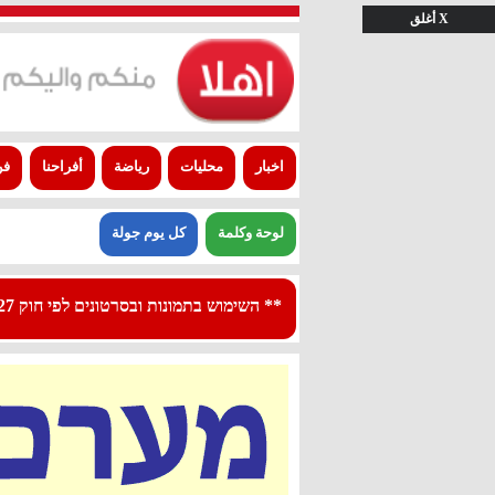
X أغلق
اخبار
محليات
رياضة
أفراحنا
فن
لوحة وكلمة
كل يوم جولة
** השימוש בתמונות ובסרטונים לפי חוק 27א לפרסום - استعمال الصور والفيديوهات حسب قانون بند 27 أ لقانون النشر