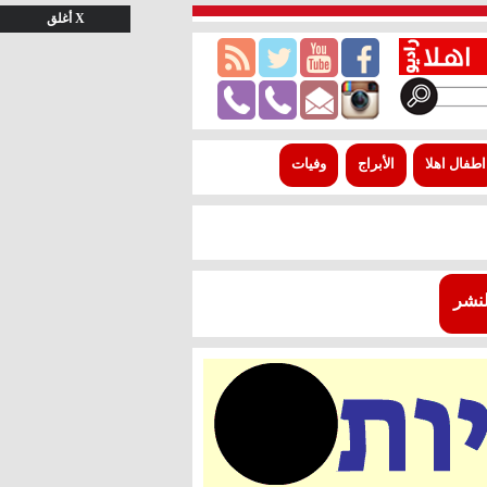
X أغلق
اطفال اهلا
الأبراج
وفيات