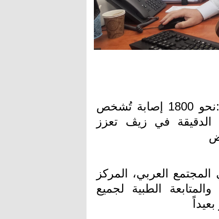
د. ناجي بطحيش مدير وحدة امراض الجلد:نحو 1800 إصابة تُشخص
الدقيقة في زيڤ تعزز
ض
 المجتمع العربي، المركز
لمتابعة الطبية لجميع
يداً