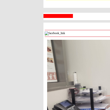
 السبع
رام الله
° - °