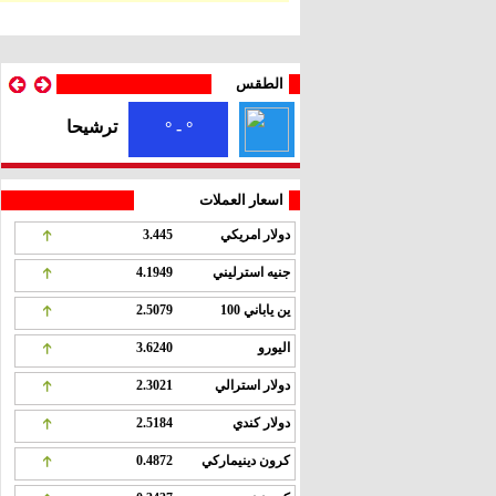
الطقس
ترشيحا
° - °
اسعار العملات
دولار امريكي
3.445
جنيه استرليني
4.1949
ين ياباني 100
2.5079
اليورو
3.6240
دولار استرالي
2.3021
دولار كندي
2.5184
كرون دينيماركي
0.4872