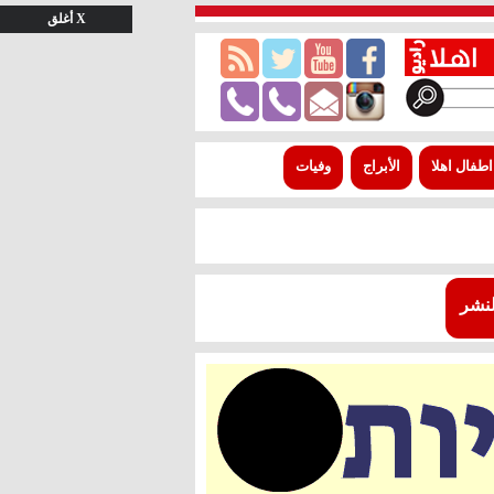
X أغلق
اطفال اهلا
الأبراج
وفيات