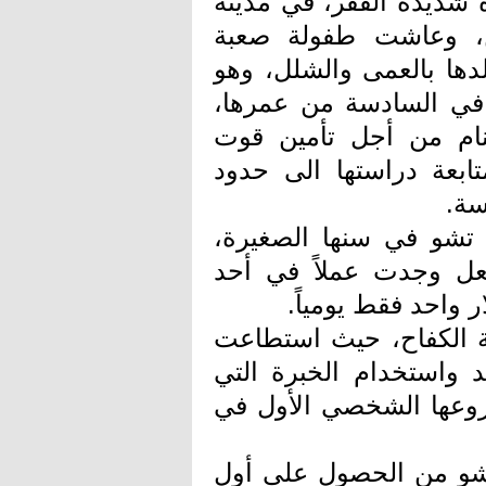
19 في كنف أسرة شديدة الفقر، في مدينة
ن، وعاشت طفولة صعبة
دها بالعمى والشلل، وهو
 في السادسة من عمرها،
نام من أجل تأمين قوت
بعة دراستها الى حدود
سة.
 تشو في سنها الصغيرة،
عل وجدت عملاً في أحد
 واحد فقط يومياً.
ة الكفاح، حيث استطاعت
د واستخدام الخبرة التي
روعها الشخصي الأول في
تشو من الحصول على أول