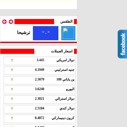
الطقس
ترشيحا
° - °
اسعار العملات
دولار امريكي
3.445
جنيه استرليني
4.1949
ين ياباني 100
2.5079
اليورو
3.6240
دولار استرالي
2.3021
دولار كندي
2.5184
كرون دينيماركي
0.4872