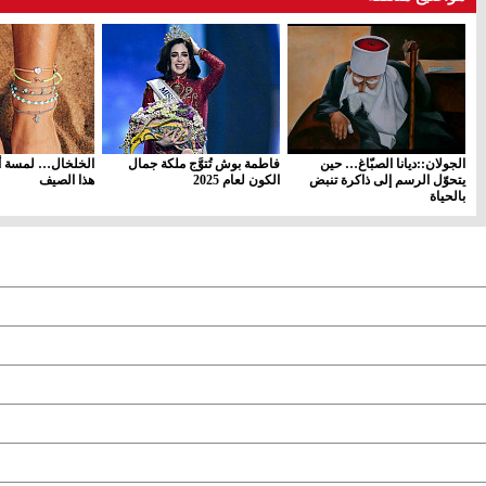
الجولان::ديانا الصبّاغ… حين
فاطمة بوش تُتوَّج ملكة جمال
الخلخال… لمسة أن
يتحوّل الرسم إلى ذاكرة تنبض
الكون لعام 2025
هذا الصيف
بالحياة