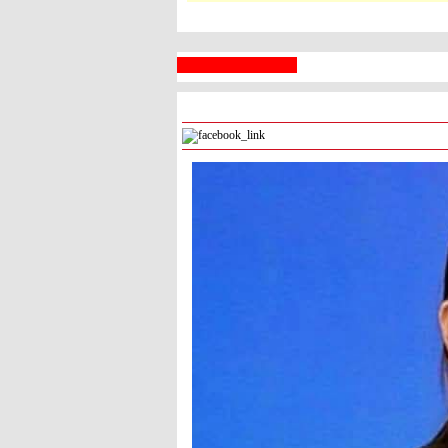
 السبع
رام الله
° - °