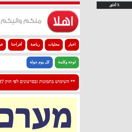
X أغلق
اخبار
محليات
رياضة
أفراحنا
فن
لوحة وكلمة
كل يوم جولة
** השימוש בתמונות ובסרטונים לפי חוק 27א לפרסום - استعمال الصور والفيديوهات حسب قانون بند 27 أ لقانون النشر