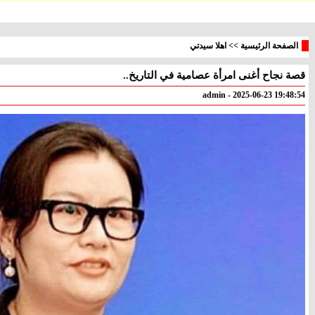
الصفحة الرئيسية
>>
اهلا سيدتي
قصة نجاح أغنى امرأة عصامية في التاريخ..
معليا
بئر
° - °
° - °
admin - 2025-06-23 19:48:54