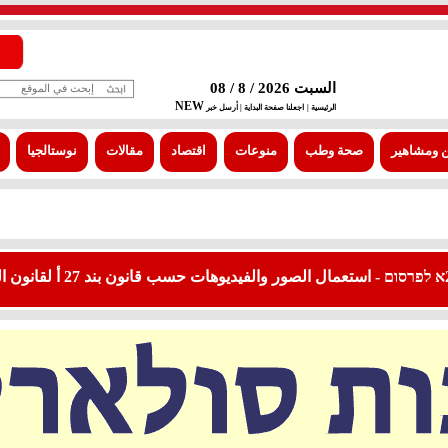
السبت 2026 / 8 / 08
NEW
الرئيسية |
اجعلنا صفحة البداية
| أرسل خبر
 ومشاهير
صحة وطب
منوعات
اقتصاد
مقالات
نوستالجيا