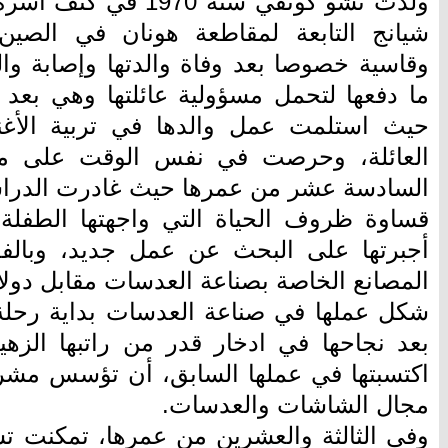
ولدت تشو كونفي سنة 70
شيانج التابعة لمقاطعة هونان في الصي
وقاسية خصوصا بعد وفاة والدتها وإصابة وال
ما دفعها لتحمل مسؤولية عائلتها وهي بعد
حيث استلمت عمل والدها في تربية الأغ
العائلة، وحرصت في نفس الوقت على متا
السادسة عشر من عمرها حيث غادرت الدرا
قساوة ظروف الحياة التي واجهتها الطفلة
أجبرتها على البحث عن عمل جديد، وبالف
المصانع الخاصة بصناعة العدسات مقابل دولار
شكل عملها في صناعة العدسات بداية رحل
بعد نجاحها في ادخار قدر من راتبها الزهي
اكتسبتها في عملها السابق، أن تؤسس مش
مجال الشاشات والعدسات.
وفي الثالثة والعشرين من عمرها، تمكنت 