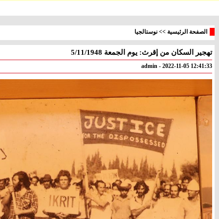
الصفحة الرئيسية
>>
نوستالجيا
تهجير السكان من إقرث: يوم الجمعة 5/11/1948
معليا
بئر
° - °
° - °
admin - 2022-11-05 12:41:33