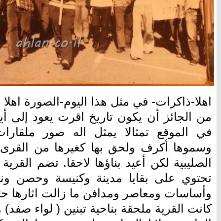
اهلا-ذاكرات- في مثل هذا اليوم-الصورة اهلا
من الجائز أن يكون تاريخ اقرت يعود إلى أيام
في الموقع تمثالا يمثل اله صور ملقارات.
وسموها أكرف ولحق بها كغيرها من القرى 
الصليبية لكن أعيد بناؤها لاحقا. تضم القر
تحتوي على بقايا مدينة وكنيسة وحصن ون
وأساسات ومعاصر ومدافن ما زالت اثارها حتى
كانت القرية ملحقة بناحية تبنين ( لواء صفد)