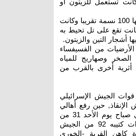
كانت تستعمل للزيتون أو
في أواخر القرن التاسع عشر كان عدد سكانها 100 نسمة تقريبا وكانت
كانت تقع على تل تحيط به
ا أشجار التين والزيتون.
الأرضيات من الفسيفساء
الصخر وصهاريج للمياه
أثرية أخرى بالقرب من
قوات الجيش الإسرائيلي
الإنقاذ, حين رفع أهالي
إقرث العلم الأبيض على سطح الكنيسة في صباح يوم الأحد 31 من
تشرين الأول من سنة 1948 لاستقبال قوات كتيبه 92 من الجيش
ة كاهن القرية -الخوري