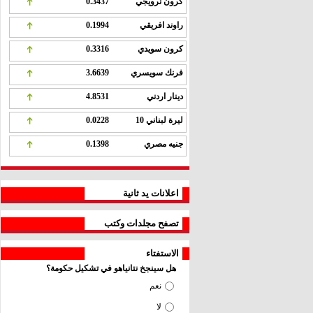
كرون نرويجي
0.3437
راوند افريقي
0.1994
كرون سويدي
0.3316
فرنك سويسري
3.6639
دينار اردني
4.8531
ليرة لبناني 10
0.0228
جنيه مصري
0.1398
اعلانات يد ثانية
تصفح مجلدات وكتب
الاستفتاء