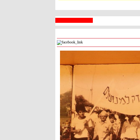
 السبع
رام الله
° - °