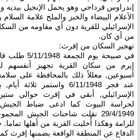
إندراوس قرداحي وهو يحمل الإنجيل بيديه وخ
الأعلام البيضاء والخبز والملح علامة السلام
الإسرائيلي للقرية دون أي مقاومه من السك
من أي كان.
تهجير السكان من إقرث:
في صبيحة يوم ال
إيرم من سكان القرية تجهيز أنفسهم لل
أسبوعين, معللاً ذلك بالمحافظة على سلامة 
عند فجر 6/11/1948 واستمر ثل
الإسرائيلي, أبقي في إقرث حوالي ستين
لحراسة البيوت كما ادعى ضباط الجيش ل
29/4/1949 نقلت شاحنات الجيش الم
الدفاع عن المنطقة الواقعة بضمنها إقرث كمن