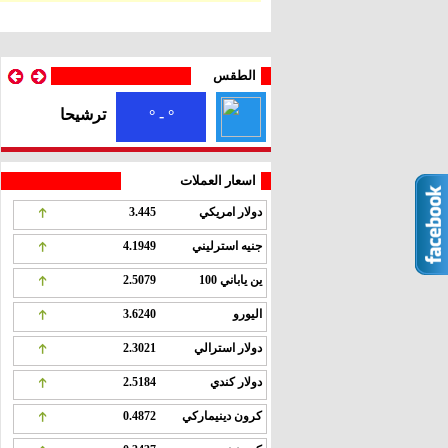
الطقس
ترشيحا
° - °
اسعار العملات
دولار امريكي
3.445
جنيه استرليني
4.1949
ين ياباني 100
2.5079
اليورو
3.6240
دولار استرالي
2.3021
دولار كندي
2.5184
كرون دينيماركي
0.4872