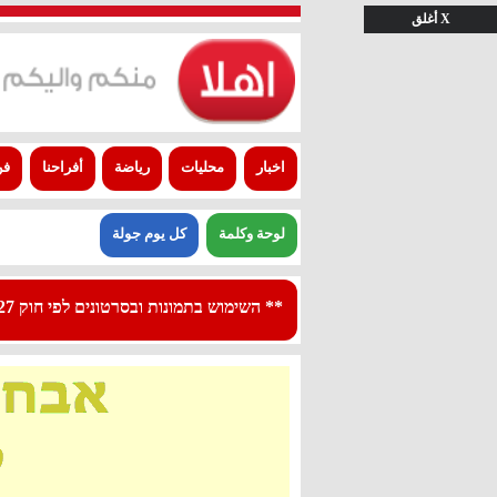
X أغلق
اخبار
محليات
رياضة
أفراحنا
فن
لوحة وكلمة
كل يوم جولة
** השימוש בתמונות ובסרטונים לפי חוק 27א לפרסום - استعمال الصور والفيديوهات حسب قانون بند 27 أ لقانون النشر