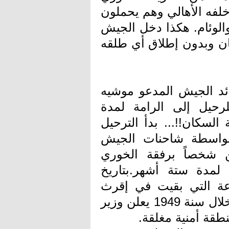
لفه الأهالي وهم يحملون
 والوئام. هكذا دخل الجيش
ان وبدون إطلاق أي طلقه
جمعة 5/11/1948 طلب قائد الجيش المدعو موشيه
رحيل إلى الرامة لمدة
السكان!!... بدأ الترحيل
اثة أيام, بواسطة شاحنات الجيش
 شخصاً برفقة الخوري
مدة ستة أشهر.بتاريخ
جموعة التي بقيت في إقرث
للرامة وهكذا أُخليت القرية من أهلها تماما. خلال سنة 1949 يعلن وزير
طقة أمنية مغلقة.