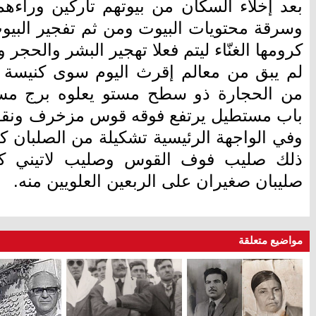
بعد إخلاء السكان من بيوتهم تاركين وراءهم
وسرقة محتويات البيوت ومن ثم تفجير البيوت
كرومها الغنّاء ليتم فعلا تهجير البشر والحجر 
لم يبق من معالم إقرث اليوم سوى كنيسة ال
من الحجارة ذو سطح مستو يعلوه برج مس
باب مستطيل يرتفع فوقه قوس مزخرف ونقوش 
وفي الواجهة الرئيسية تشكيلة من الصلبان ك
ذلك صليب فوف القوس وصليب لاتيني كبي
صليبان صغيران على الربعين العلويين منه.
مواضيع متعلقة