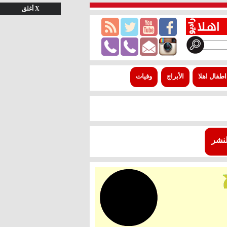
X أغلق
اطفال اهلا
الأبراج
وفيات