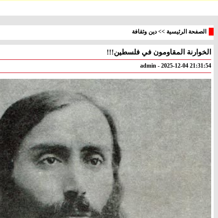
الصفحة الرئيسية
>>
دين وثقافة
الخوارنة المقاومون في فلسطين!!!
معليا
بئر
° - °
° - °
admin - 2025-12-04 21:31:54