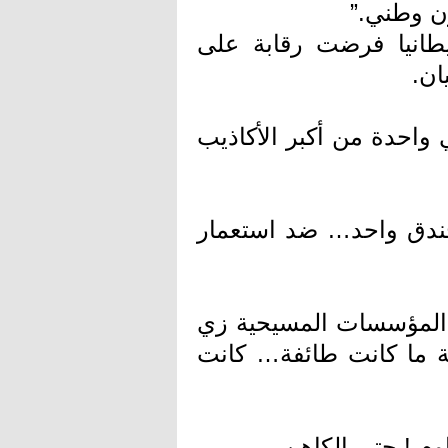
ن وطني.”
طانيا فرضت رقابة على
ان.
 واحدة من أكبر الأكاذيب
خندق واحد… ضد استعمار
 المؤسسات المسيحية زي
مة ما كانت طائفة… كانت
م ! حتى الكاهن