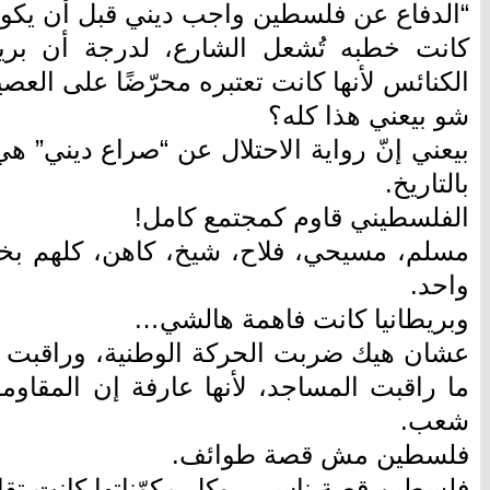
“الدفاع عن فلسطين واجب ديني قبل أن يكو
كانت خطبه تُشعل الشارع، لدرجة أن بري
الكنائس لأنها كانت تعتبره محرّضًا على العصي
شو بيعني هذا كله؟
بيعني إنّ رواية الاحتلال عن “صراع ديني” هي
بالتاريخ.
الفلسطيني قاوم كمجتمع كامل!
مسلم، مسيحي، فلاح، شيخ، كاهن، كلهم ب
واحد.
وبريطانيا كانت فاهمة هالشي…
عشان هيك ضربت الحركة الوطنية، وراقبت
ما راقبت المساجد، لأنها عارفة إن المقاو
شعب.
فلسطين مش قصة طوائف.
فلسطين قصة ناس… وكل مكوّناتها كانت تقاو