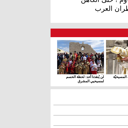
طران العرب
 المسيحيّة
لن يُنقذنا أحد: لحظة الحسم
لمسيحيي المشرق