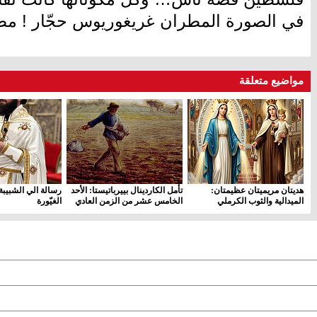
في الصورة المطران غريغوريوس حجّار ! م
مواضيع متعلقة
هديتان مريميتان عظيمتان:
تأمل الكاردينال بييرباتيستا: الأحد
رسالة الي الشبيبة
الميدالية والثوب الكرملي
الخامس عشر من الزمن العادي
الغيّورة