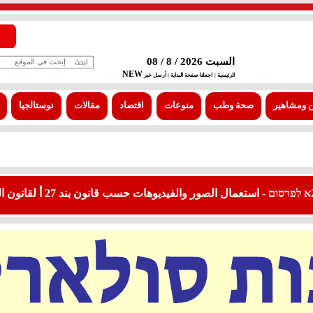
السبت 2026 / 8 / 08
NEW
الرئيسية |
اجعلنا صفحة البداية
| أرسل خبر
 ومشاهير
صحة وطب
منوعات
اقتصاد
مقالات
نوستالجيا