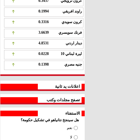
كرون نرويجي
0.3437
راوند افريقي
0.1994
كرون سويدي
0.3316
فرنك سويسري
3.6639
دينار اردني
4.8531
ليرة لبناني 10
0.0228
جنيه مصري
0.1398
اعلانات يد ثانية
تصفح مجلدات وكتب
الاستفتاء