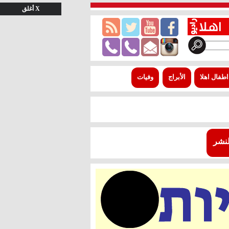
X أغلق
اطفال اهلا
الأبراج
وفيات