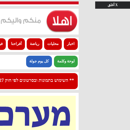
X أغلق
اخبار
محليات
رياضة
أفراحنا
فن
لوحة وكلمة
كل يوم جولة
** השימוש בתמונות ובסרטונים לפי חוק 27א לפרסום - استعمال الصور والفيديوهات حسب قانون بند 27 أ لقانون النشر