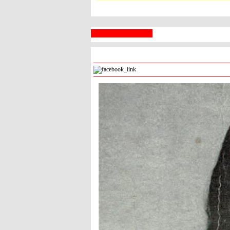
 السبع
رام الله
° - °