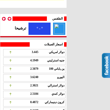
الطقس
ترشيحا
° - °
اسعار العملات
دولار امريكي
3.445
جنيه استرليني
4.1949
ين ياباني 100
2.5079
اليورو
3.6240
دولار استرالي
2.3021
دولار كندي
2.5184
كرون دينيماركي
0.4872