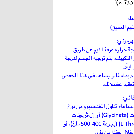
يّـة)":