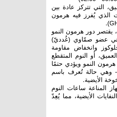
يق، التي تتركز عادة بين
ت الذي يُفرز فيه هرمون
ن، يقتصر دور هرمون النمو
هي عضو صمّاوي (غُدديّ)
لوكوز وانخفاض مقاومة
عميق، أو النوم المتقطع
هرمون النمو ويؤدي حتمًا
– وهي حالة تُعرف باسم
از المناعة ساعات النوم
فايات الأيضية، مما يُعِدّ