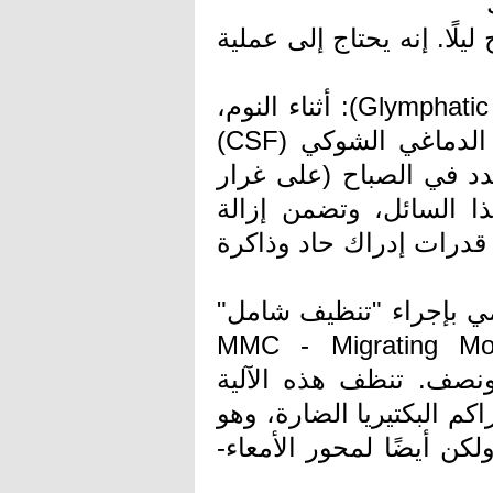
يلًا. إنه يحتاج إلى عملية
1. جهاز التنظيف اللمفي الدماغي (Glymphatic System): أثناء النوم،
يحدث تنظيف مكثف للدماغ. يقوم السائل الدماغي الشوكي (CSF)
مدد في الصباح (على غرار
ا السائل، وتضمن إزالة
درات إدراك حاد وذاكرة
مي بإجراء "تنظيف شامل"
مركب الانقباضات المهاجرة (MMC - Migrating Motor
عة ونصف. تنظف هذه الآلية
اكم البكتيريا الضارة، وهو
ن أيضًا لمحور الأمعاء-