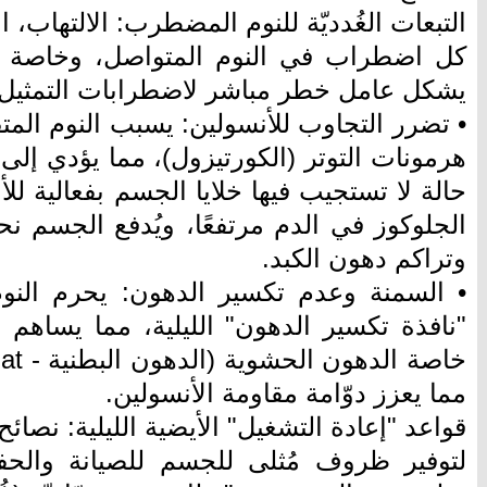
التبعات الغُدديّة للنوم المضطرب: الالتهاب، 
كل اضطراب في النوم المتواصل، وخاصة ف
يشكل عامل خطر مباشر لاضطرابات التمثيل ا
• تضرر التجاوب للأنسولين: يسبب النوم المت
هرمونات التوتر (الكورتيزول)، مما يؤدي إلى
حالة لا تستجيب فيها خلايا الجسم بفعالية لل
الجلوكوز في الدم مرتفعًا، ويُدفع الجسم ن
وتراكم دهون الكبد.
• السمنة وعدم تكسير الدهون: يحرم ال
"نافذة تكسير الدهون" الليلية، مما يساهم 
مما يعزز دوّامة مقاومة الأنسولين.
قواعد "إعادة التشغيل" الأيضية الليلية: نصائح
لتوفير ظروف مُثلى للجسم للصيانة والح