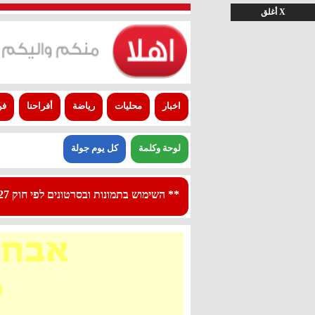
X أغلق
اخبار
محليات
رياضة
أفراحنا
فن
لوحة وكلمة
كل يوم جولة
** השימוש בתמונות ובסרטונים לפי חוק 27א לפרסום - استعمال الصور والفيديوهات حسب قانون بند 27 أ لقانون النشر