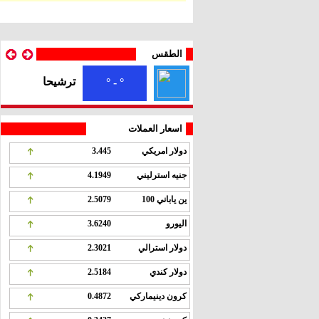
الطقس
ترشيحا
° - °
اسعار العملات
دولار امريكي
3.445
جنيه استرليني
4.1949
ين ياباني 100
2.5079
اليورو
3.6240
دولار استرالي
2.3021
دولار كندي
2.5184
كرون دينيماركي
0.4872