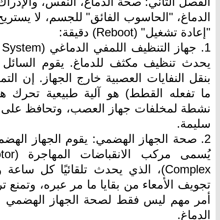
الفصل الثاني: صحة الدماغ، النفس، والإدراك
الدماغ، "الحاسوب الفائق" للجسم، لا يستريح ل
"إعادة تشغيل" (Reboot) دقيقة:
بنقل النفايات العصبية خارج الجهاز. إن الت
ما تفعله القطط) هو آلية طبيعية تحرك هذ
نشطة لمخلفات جهاز العصب، وتحافظ على ق
سليمة.
2. صحة الجهاز الهضمي: يقوم الجهاز الهض
يُسمى 
Complex)، الذي يحدث تلقائيًا كل سا
تجويف الأمعاء من بقايا ما مر عبره، وتمنع تر
أمر مهم ليس فقط لصحة الجهاز الهضمي ولك
الدماغ.