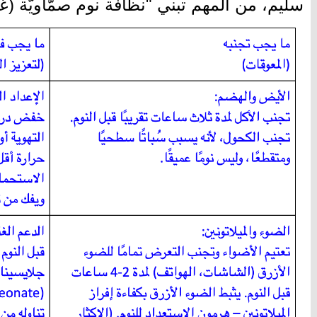
سليم، من المهم تبني "نظافة نوم صمّاويّة (غُدد