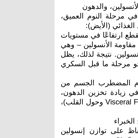
الأنسولين، والدهون
ي مرحلة النوم العميق،
لغذائي (الأيض):
قطع ارتفاعًا في مستويات
 مقاومة الأنسولين – وهي
أنسولين. نتيجة لذلك، يظل
حو مرحلة ما قبل السكري
نوم المضطرب الجسم من
في زيادة تخزين الدهون،
خاصة الدهون الحشوية (الدهون البطنية - Visceral Fat وحول القلب)،
 الخبراء
فاظ على توازن إنسولين