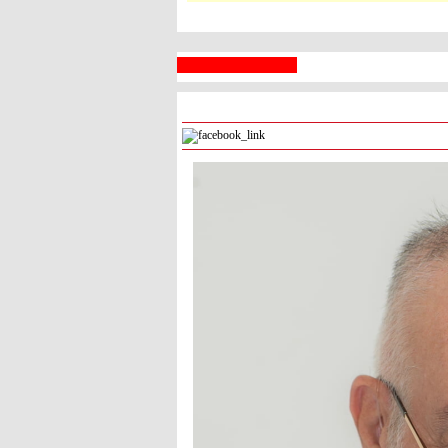
 السبع
رام الله
° - °