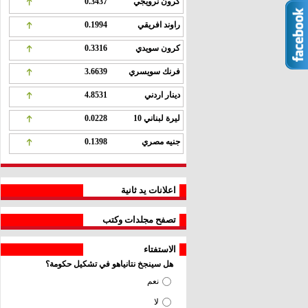
كرون نرويجي
0.3437
راوند افريقي
0.1994
كرون سويدي
0.3316
فرنك سويسري
3.6639
دينار اردني
4.8531
ليرة لبناني 10
0.0228
جنيه مصري
0.1398
اعلانات يد ثانية
تصفح مجلدات وكتب
الاستفتاء