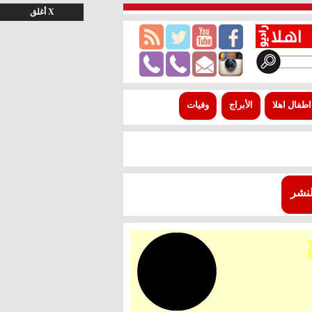
X أغلق
اطفال اهلا
الأبراج
وفيات