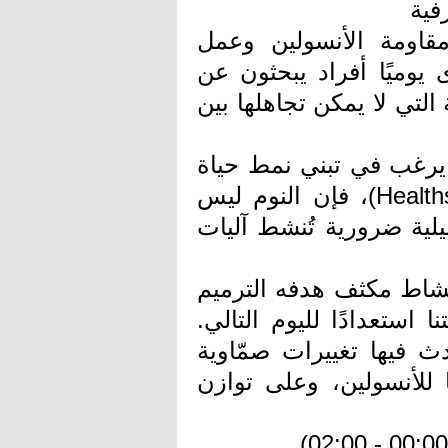
فية
ومة الأنسولين وعمل
يوميًا أفراد يبحثون عن
 التي لا يمكن تجاهلها بين
 يرغب في تبني نمط حياة
استباقي وتعظيم مدى حياته الصحية (Healthspan)، فإن النوم ليس
يلية ضرورية تُنشط آليات
نشاط مكثف هدفه الترميم
 التشغيل (Reboot) لأنظمتنا استعدادًا لليوم التالي.
ث فيها تغييرات صمّاوية
 للأنسولين، وعلى توازن