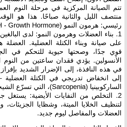
تتم الصيانة المركزية في مرحلة النوم العم
منتصف الليل والثانية صباحًا. هذا هو الوق
رئيسي: هرمون النمو (GH - Growth Hormone).
1. بناء العضلات وهرمون النمو: لدى البالغي
على صيانة وبناء الكتلة العضلية. العضلة 
قوي جدًا، وصحتها حيوية للتحكم في الج
الأنسولين. يؤدي فقدان ساعتين من النوم ال
في هذه النافذة، إلى الإضرار الشديد بإفراز 
إلى انخفاض تدريجي في الكتلة العضلية 
الساركوبينيا (Sarcopenia)، التي تسرّع الشيخوخة الأيضية.
2. التخلص من النفايات الأيضية: يستغل جه
لتنظيف الخلايا الميتة، وشظايا الجزيئات، والن
العضلات والمفاصل ليوم جديد.