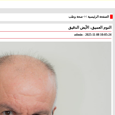
الصفحة الرئيسية
>>
صحة وطب
النوم العميق، الأيض الدقيق
معليا
بئر
° - °
° - °
admin - 2025-11-08 10:05:24