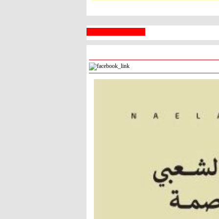
 السبع
رام الله
° - °