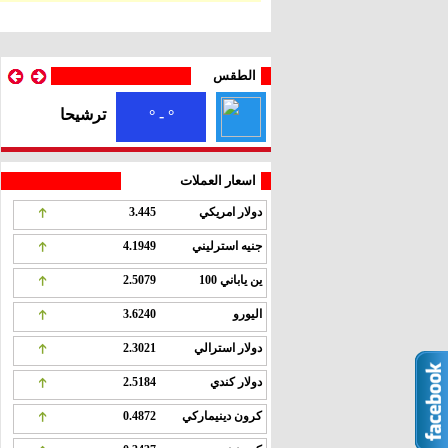
الطقس
ترشيحا
° - °
اسعار العملات
دولار امريكي
3.445
جنيه استرليني
4.1949
ين ياباني 100
2.5079
اليورو
3.6240
دولار استرالي
2.3021
دولار كندي
2.5184
كرون دينيماركي
0.4872