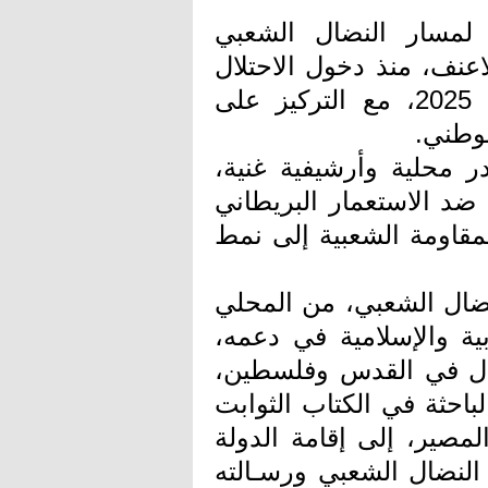
ة لمسار النضال الشعبي
عنف، منذ دخول الاحتلال
البريطاني فلسطين عام 1917 وحتى عام 2025، مع التركيز على
لوطني.
 محلية وأرشيفية غنية،
ضد الاستعمار البريطاني
مقاومة الشعبية إلى نمط
نضال الشعبي، من المحلي
بية والإسلامية في دعمه،
ضال في القدس وفلسطين،
باحثة في الكتاب الثوابت
مصير، إلى إقامة الدولة
النضال الشعبي ورسـالته