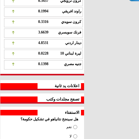
كرون نرويجي
0.3437
راوند افريقي
0.1994
كرون سويدي
0.3316
فرنك سويسري
3.6639
دينار اردني
4.8531
ليرة لبناني 10
0.0228
جنيه مصري
0.1398
اعلانات يد ثانية
تصفح مجلدات وكتب
الاستفتاء