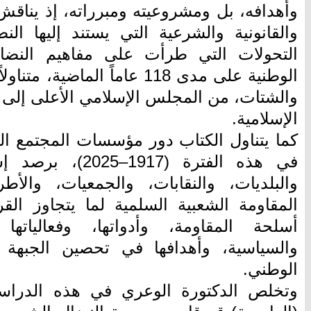
وأهدافه، بل ومشروعيته ومبرراته، إذ يناقش
والقانونية والشرعية التي يستند إليها ال
التحولات التي طرأت على مفاهيم النضال
الوطنية على مدى 118 عاماً الماضي
والشتات، من المجلس الإسلامي الأعلى إلى 
الإسلامية.
كما يتناول الكتاب دور مؤسسات المجتمع ا
في هذه الفترة (917
والبلديات، والنقابات، والجمعيات، والأطر
المقاومة الشعبية السلمية لما يتجاوز الق
أسلحة المقاومة، وأدواتها، وفعالياتها ا
والسياسية، وأهدافها في تحصين الجبهة 
الوطني.
وتخلص الدكتورة الوعري في هذه الدراس