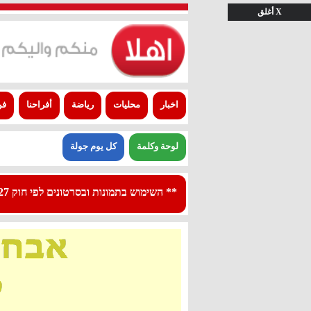
X أغلق
اخبار
محليات
رياضة
أفراحنا
فن
لوحة وكلمة
كل يوم جولة
** השימוש בתמונות ובסרטונים לפי חוק 27א לפרסום - استعمال الصور والفيديوهات حسب قانون بند 27 أ لقانون النشر