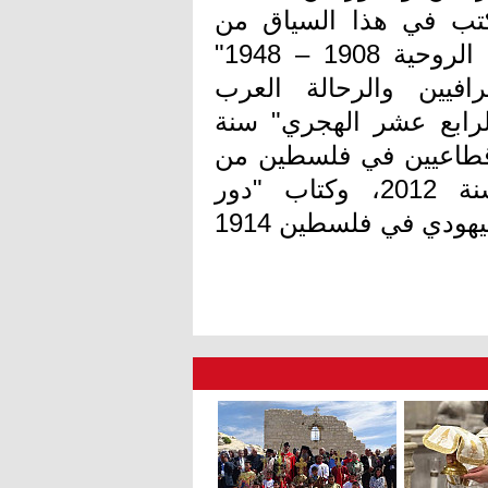
تب في هذا السياق من
أبرزها: "القدس عاصمة فلسطين السياسة الروحية 1908 – 1948"
غرافيين والرحالة العرب
لرابع عشر الهجري" سنة
والإقطاعيين في فلسطين من
المشروع الصهيوني (1856 - 1914)، سنة 2012، وكتاب "دور
القنصليات الأجنبية في الهجرة والاستيطان اليهودي في فلسطين 1914