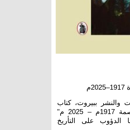
م
ت والنشر ببيروت، كتاب
"مسيرة النضال الشعبي في القدس العاصمة 1917م – 2025 م"
ها الدؤوب على التأريخ