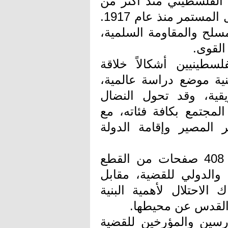
الفلسطيني منذ أكثر من
قرن، وظلت مركزًا وطنيًا جامعًا رغم الاحتلال المستمر منذ عام 1917.
سلح والمقاومة السلمية،
القوى.
سطينيين أشكالاً خلاقة
نية موضع دراسة عالمية،
يقية، وقد تحول النضال
مجتمع بكافة فئاته، مع
 المصير وإقامة الدولة
وأثبتت الكاتبة في الكتاب – الذي يقع في 408 صفحات من القطع
 والدولي للقضية، مقابل
الاحتلال لأهمية البنية
 القدس عن محيطها.
ارسين والمؤرخين للقضية