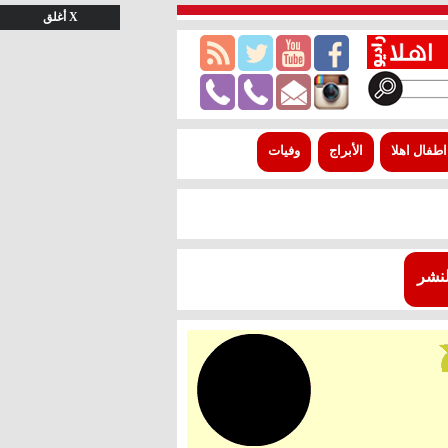
X أغلق
اطفال اهلا
الأبراج
وفيات